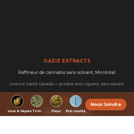
OAZIZ EXTRACTS
Raffineur de cannabis sans solvant, Montréal.
Licence Santé Canada — produit avec rigueur, sans solvant.
CONTACT
Nous Joindre
sh
Rosine & Vapes
Trim
Fleur
Pré-roulés
Topiques
Export
322 Port Royal Ouest
Montréal, QC, Canada
info@oaziz.ca