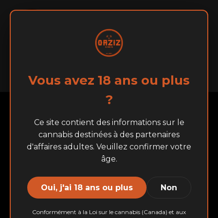
À
English
Français
Accueil
MARQUES
Vous avez 18 ans ou plus
Propos
?
Ce site contient des informations sur le
cannabis destinées à des partenaires
d'affaires adultes. Veuillez confirmer votre
âge.
Oui, j'ai 18 ans ou plus
Non
Conformément à la Loi sur le cannabis (Canada) et aux