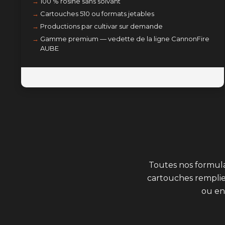
100 % rosine sans solvant
Cartouches 510 ou formats jetables
Productions par cultivar sur demande
Gamme premium — vedette de la ligne CannonFire
AUBE
Toutes nos formula
cartouches remplie
ou e