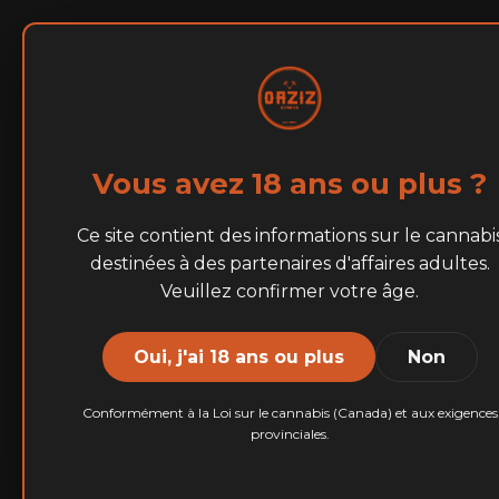
Accueil
À Propos
MARQUES
Vous avez 18 ans ou plus ?
Rosin
Ce site contient des informations sur le cannabi
destinées à des partenaires d'affaires adultes.
Veuillez confirmer votre âge.
Découvrez le summum
Oui, j'ai 18 ans ou plus
Non
offrons à la fois d
la « Liv
Conformément à la Loi sur le cannabis (Canada) et aux exigences
provinciales.