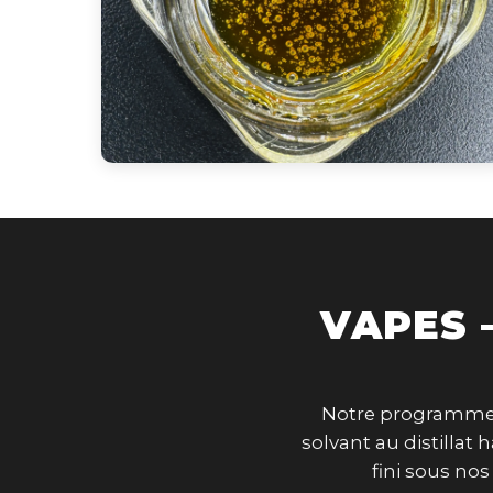
VAPES 
Notre programme de
solvant au distilla
fini sous no