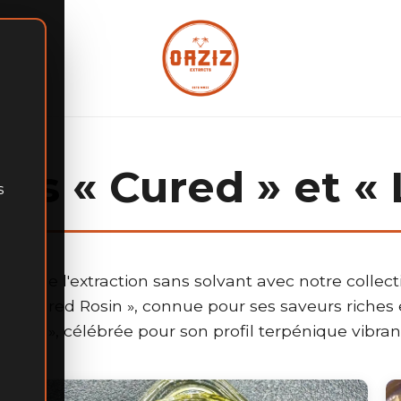
es « Cured » et « 
s
 de l'extraction sans solvant avec notre collect
e la « Cured Rosin », connue pour ses saveurs riches
e Rosin », célébrée pour son profil terpénique vibrant 