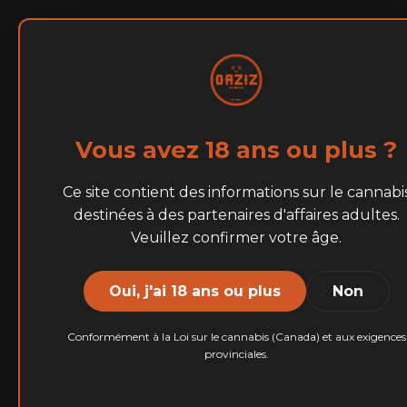
Accueil
À Propos
MARQUES
Vous avez 18 ans ou plus ?
Kief T
Ce site contient des informations sur le cannabi
destinées à des partenaires d'affaires adultes.
Veuillez confirmer votre âge.
Nous offrons deux
Oui, j'ai 18 ans ou plus
Non
Chaque type est 
variété de gammes 
Conformément à la Loi sur le cannabis (Canada) et aux exigences
provinciales.
Notre Bubble Hash